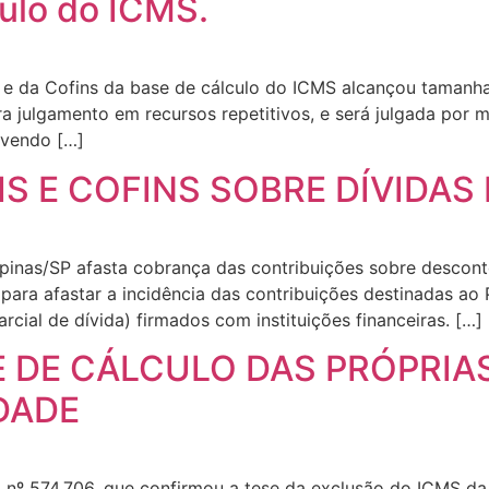
culo do ICMS.
 e da Cofins da base de cálculo do ICMS alcançou tamanha
ra julgamento em recursos repetitivos, e será julgada por 
lvendo […]
IS E COFINS SOBRE DÍVIDA
mpinas/SP afasta cobrança das contribuições sobre desco
para afastar a incidência das contribuições destinadas ao 
cial de dívida) firmados com instituições financeiras. […]
SE DE CÁLCULO DAS PRÓPRIA
DADE
 nº 574.706, que confirmou a tese da exclusão do ICMS da