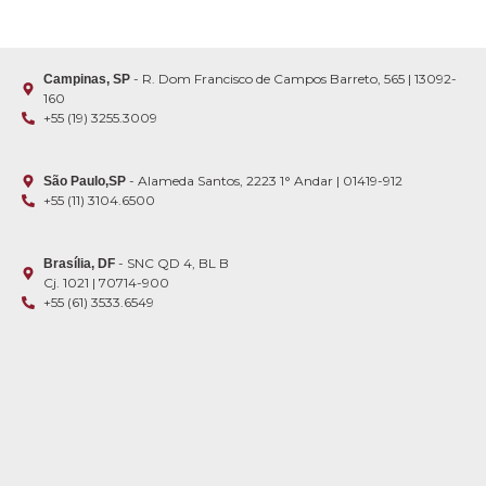
- R. Dom Francisco de Campos Barreto, 565 | 13092-
Campinas, SP
160
+55 (19) 3255.3009
- Alameda Santos, 2223 1° Andar | 01419-912
São Paulo,SP
+55 (11) 3104.6500
- SNC QD 4, BL B
Brasília, DF
Cj. 1021 | 70714-900
+55 (61) 3533.6549