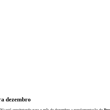
ara dezembro
N) está arquitetando para o mês de dezembro a regulamentação do
Pro