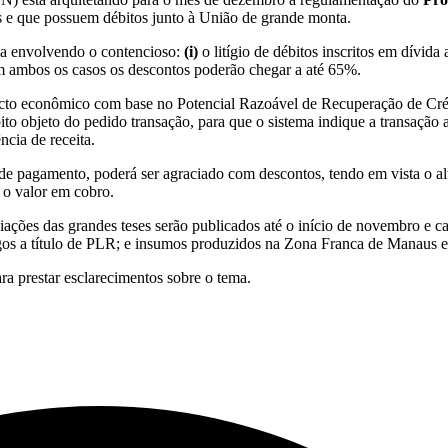
tes e que possuem débitos junto à União de grande monta.
ria envolvendo o contencioso:
(i)
o litígio de débitos inscritos em dívida 
Em ambos os casos os descontos poderão chegar a até 65%.
acto econômico com base no Potencial Razoável de Recuperação de Crédi
to objeto do pedido transação, para que o sistema indique a transação 
ncia de receita.
 pagamento, poderá ser agraciado com descontos, tendo em vista o alto
 o valor em cobro.
ciações das grandes teses serão publicados até o início de novembro e cad
pagos a título de PLR; e insumos produzidos na Zona Franca de Manaus e 
ra prestar esclarecimentos sobre o tema.