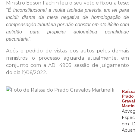
Ministro Edson Fachin leu o seu voto e fixou a tese:
“
É inconstitucional a multa isolada prevista em lei para
incidir diante da mera negativa de homologação de
compensação tributária por não constar em ato ilícito com
aptidão para propiciar automática penalidade
“.
pecuniária
Após o pedido de vistas dos autos pelos demais
ministros, o processo aguarda atualmente, em
conjunto com a ADI 4905, sessão de julgamento
do dia 1º/06/2022.
Raís
Prado
Grava
Martin
Advog
Especi
em Di
Aduan