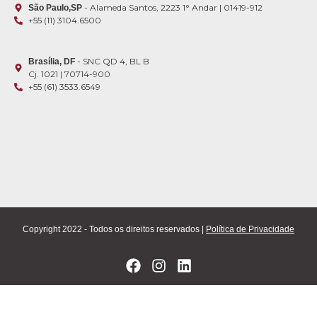
- Alameda Santos, 2223 1° Andar | 01419-912
São Paulo,SP
+55 (11) 3104.6500
- SNC QD 4, BL B
Brasília, DF
Cj. 1021 | 70714-900
+55 (61) 3533.6549
Copyright 2022 - Todos os direitos reservados |
Política de Privacidade