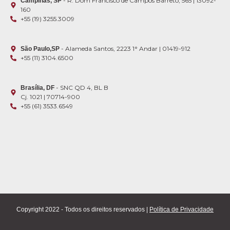
- R. Dom Francisco de Campos Barreto, 565 | 13092-
Campinas, SP
160
+55 (19) 3255.3009
- Alameda Santos, 2223 1° Andar | 01419-912
São Paulo,SP
+55 (11) 3104.6500
- SNC QD 4, BL B
Brasília, DF
Cj. 1021 | 70714-900
+55 (61) 3533.6549
Copyright 2022 - Todos os direitos reservados |
Política de Privacidade