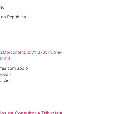
9.
º da República.
ZC2Mb/content/id/71137351/do1e-
37314
efas com apoio
ionais
zação.
ios de Consultoria Tributária