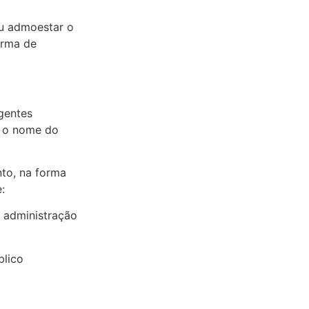
ou admoestar o
orma de
gentes
u o nome do
to, na forma
:
a administração
blico