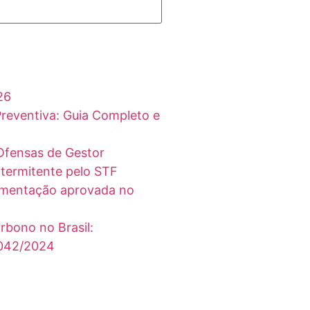
26
 Preventiva: Guia Completo e
Ofensas de Gestor
ntermitente pelo STF
lamentação aprovada no
bono no Brasil:
.042/2024