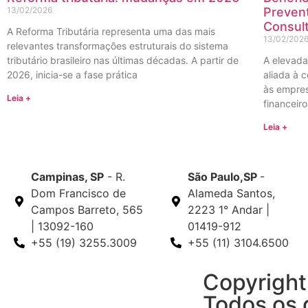
13/02/2026
Prevent
Consult
A Reforma Tributária representa uma das mais
13/02/202
relevantes transformações estruturais do sistema
tributário brasileiro nas últimas décadas. A partir de
A elevada
2026, inicia-se a fase prática
aliada à 
às empres
Leia +
financeiro
Leia +
Campinas, SP
- R.
São Paulo,SP
-
Dom Francisco de
Alameda Santos,
Campos Barreto, 565
2223 1° Andar |
| 13092-160
01419-912
+55 (19) 3255.3009
+55 (11) 3104.6500
Copyright
Todos os d