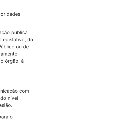
toridades
ação pública
Legislativo, do
Público ou de
atamento
ao órgão, à
municação com
do nível
asião.
para o