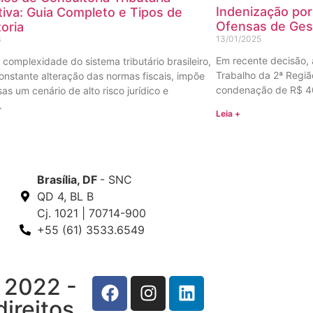
Indenização po
iva: Guia Completo e Tipos de
Ofensas de Ges
oria
13/01/2025
6
Em recente decisão, 
 complexidade do sistema tributário brasileiro,
Trabalho da 2ª Regiã
constante alteração das normas fiscais, impõe
condenação de R$ 4
as um cenário de alto risco jurídico e
.
Leia +
Brasília, DF
- SNC
QD 4, BL B
Cj. 1021 | 70714-900
+55 (61) 3533.6549
 2022 -
ireitos