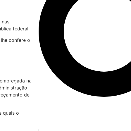
 nas
lica federal.
 lhe confere o
o empregada na
dministração
dereçamento de
s quais o