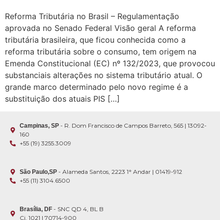
Reforma Tributária no Brasil – Regulamentação
aprovada no Senado Federal Visão geral A reforma
tributária brasileira, que ficou conhecida como a
reforma tributária sobre o consumo, tem origem na
Emenda Constitucional (EC) nº 132/2023, que provocou
substanciais alterações no sistema tributário atual. O
grande marco determinado pelo novo regime é a
substituição dos atuais PIS […]
- R. Dom Francisco de Campos Barreto, 565 | 13092-
Campinas, SP
160
+55 (19) 3255.3009
- Alameda Santos, 2223 1° Andar | 01419-912
São Paulo,SP
+55 (11) 3104.6500
- SNC QD 4, BL B
Brasília, DF
Cj. 1021 | 70714-900