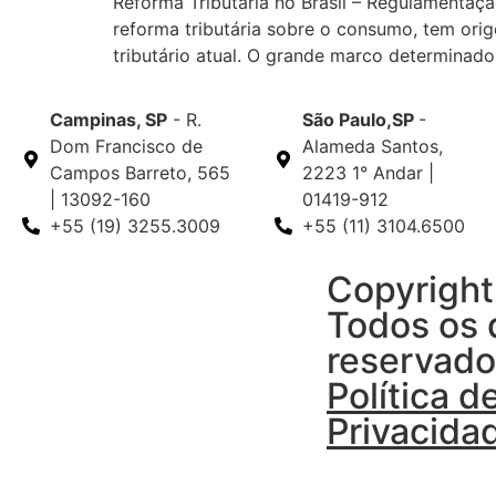
Reforma Tributária no Brasil – Regulamentaçã
reforma tributária sobre o consumo, tem ori
tributário atual. O grande marco determinado
Campinas, SP
- R.
São Paulo,SP
-
Dom Francisco de
Alameda Santos,
Campos Barreto, 565
2223 1° Andar |
| 13092-160
01419-912
+55 (19) 3255.3009
+55 (11) 3104.6500
Copyright
Todos os d
reservado
Política d
Privacida