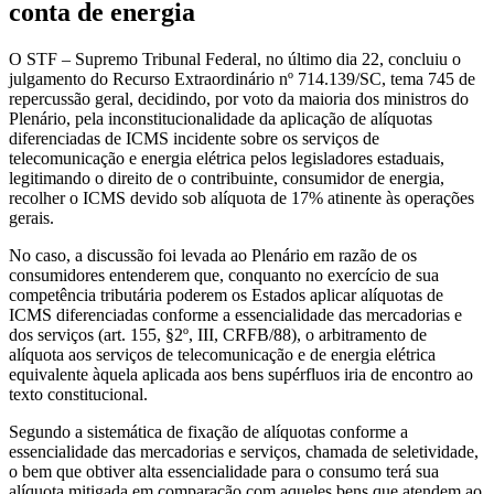
conta de energia
O STF – Supremo Tribunal Federal, no último dia 22, concluiu o
julgamento do Recurso Extraordinário nº 714.139/SC, tema 745 de
repercussão geral, decidindo, por voto da maioria dos ministros do
Plenário, pela inconstitucionalidade da aplicação de alíquotas
diferenciadas de ICMS incidente sobre os serviços de
telecomunicação e energia elétrica pelos legisladores estaduais,
legitimando o direito de o contribuinte, consumidor de energia,
recolher o ICMS devido sob alíquota de 17% atinente às operações
gerais.
No caso, a discussão foi levada ao Plenário em razão de os
consumidores entenderem que, conquanto no exercício de sua
competência tributária poderem os Estados aplicar alíquotas de
ICMS diferenciadas conforme a essencialidade das mercadorias e
dos serviços (art. 155, §2º, III, CRFB/88), o arbitramento de
alíquota aos serviços de telecomunicação e de energia elétrica
equivalente àquela aplicada aos bens supérfluos iria de encontro ao
texto constitucional.
Segundo a sistemática de fixação de alíquotas conforme a
essencialidade das mercadorias e serviços, chamada de seletividade,
o bem que obtiver alta essencialidade para o consumo terá sua
alíquota mitigada em comparação com aqueles bens que atendem ao