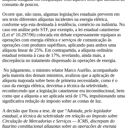
consumo de poucos.
Ocorre que, não raras, algumas legislações estaduais preveem em
seu texto diferentes alíquotas incidentes na energia elétrica,
conforme seja esta destinada à residência, comércio ou indústria. No
caso em análise pelo STF, por exemplo, a lei estadual catarinense
(Lei nº 10.297/96) colocada em debate expressamente equipara as
operações com energia elétrica e serviços de comunicação às
operações com produtos supérfluos, aplicando para ambos uma
alíquota linear de 25%. Em contrapartida, a alíquota ordinária
estadual remonta à casa de 17%, revelando, ainda mais, a
discrepância no tratamento dispensado às operações de energia.
No julgamento, o ministro relator Marco Aurélio, acompanhado
pela maioria dos demais ministros, avalizou que a aplicação de
alíquota majorada sobre bens de primeira necessidade, como é o
caso da energia elétrica, desvirtua a técnica da seletividade,
reconhecendo que a legislação catarinense era inconstitucional, bem
como que a alíquota a ser aplicada será de 17%, impulsionando uma
significativa redução do imposto sobre as contas de luz.
A decisão que fixou a tese, de que “
Adotada, pelo legislador
estadual, a técnica da seletividade em relação ao Imposto sobre
Circulação de Mercadorias e Serviços — ICMS, discrepam do
figurino constitucional alíquotas sobre as operações de energia