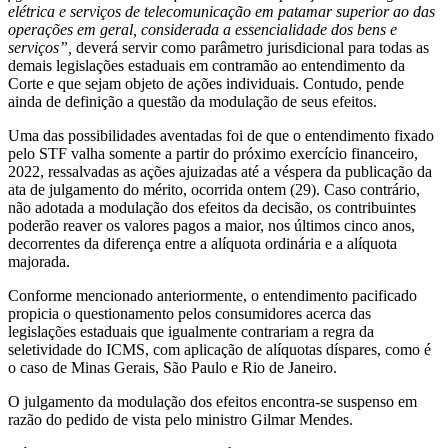
elétrica e serviços de telecomunicação em patamar superior ao das
operações em geral, considerada a essencialidade dos bens e
serviços”,
deverá servir como parâmetro jurisdicional para todas as
demais legislações estaduais em contramão ao entendimento da
Corte e que sejam objeto de ações individuais. Contudo, pende
ainda de definição a questão da modulação de seus efeitos.
Uma das possibilidades aventadas foi de que o entendimento fixado
pelo STF valha somente a partir do próximo exercício financeiro,
2022, ressalvadas as ações ajuizadas até a véspera da publicação da
ata de julgamento do mérito, ocorrida ontem (29). Caso contrário,
não adotada a modulação dos efeitos da decisão, os contribuintes
poderão reaver os valores pagos a maior, nos últimos cinco anos,
decorrentes da diferença entre a alíquota ordinária e a alíquota
majorada.
Conforme mencionado anteriormente, o entendimento pacificado
propicia o questionamento pelos consumidores acerca das
legislações estaduais que igualmente contrariam a regra da
seletividade do ICMS, com aplicação de alíquotas díspares, como é
o caso de Minas Gerais, São Paulo e Rio de Janeiro.
O julgamento da modulação dos efeitos encontra-se suspenso em
razão do pedido de vista pelo ministro Gilmar Mendes.