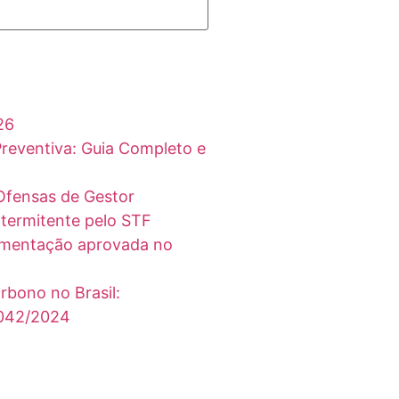
26
 Preventiva: Guia Completo e
Ofensas de Gestor
ntermitente pelo STF
lamentação aprovada no
bono no Brasil:
.042/2024