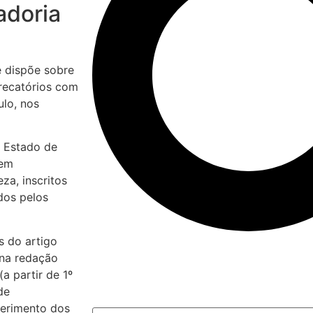
adoria
e dispõe sobre
recatórios com
ulo, nos
o Estado de
 em
za, inscritos
dos pelos
s do artigo
 na redação
a partir de 1º
de
uerimento dos