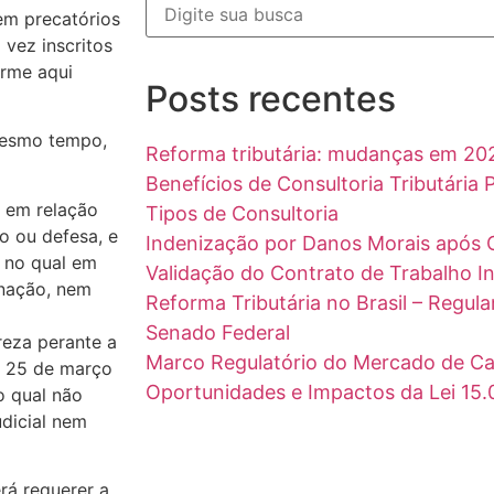
em precatórios
 vez inscritos
orme aqui
Posts recentes
mesmo tempo,
Reforma tributária: mudanças em 20
Benefícios de Consultoria Tributária
l, em relação
Tipos de Consultoria
o ou defesa, e
Indenização por Danos Morais após 
, no qual em
Validação do Contrato de Trabalho I
gnação, nem
Reforma Tributária no Brasil – Regu
Senado Federal
ureza perante a
Marco Regulatório do Mercado de Car
é 25 de março
Oportunidades e Impactos da Lei 15
o qual não
dicial nem
rá requerer a