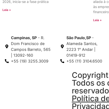
2026, inicia-se a fase prática
aliada à 
às empres
Leia +
financeiro
Leia +
Campinas, SP
- R.
São Paulo,SP
-
Dom Francisco de
Alameda Santos,
Campos Barreto, 565
2223 1° Andar |
| 13092-160
01419-912
+55 (19) 3255.3009
+55 (11) 3104.6500
Copyright
Todos os d
reservado
Política d
Privacida