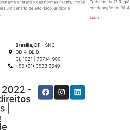
Trabalho da 2ª Regiã
constante alteração das normas fiscais, impõe
condenação de R$ 4
as um cenário de alto risco jurídico e
.
Leia +
Brasília, DF
- SNC
QD 4, BL B
Cj. 1021 | 70714-900
+55 (61) 3533.6549
 2022 -
ireitos
s |
e
de