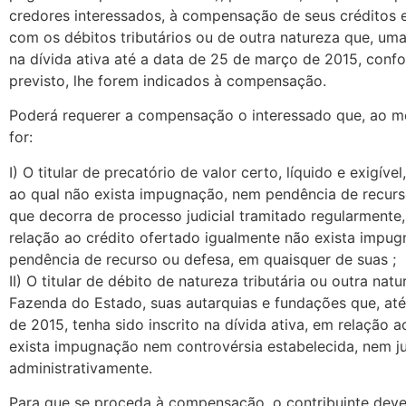
credores interessados, à compensação de seus créditos 
com os débitos tributários ou de outra natureza que, uma
na dívida ativa até a data de 25 de março de 2015, conf
previsto, lhe forem indicados à compensação.
Poderá requerer a compensação o interessado que, ao 
for:
I) O titular de precatório de valor certo, líquido e exigíve
ao qual não exista impugnação, nem pendência de recurs
que decorra de processo judicial tramitado regularmente
relação ao crédito ofertado igualmente não exista impu
pendência de recurso ou defesa, em quaisquer de suas ;
II) O titular de débito de natureza tributária ou outra nat
Fazenda do Estado, suas autarquias e fundações que, at
de 2015, tenha sido inscrito na dívida ativa, em relação a
exista impugnação nem controvérsia estabelecida, nem ju
administrativamente.
Para que se proceda à compensação, o contribuinte deve