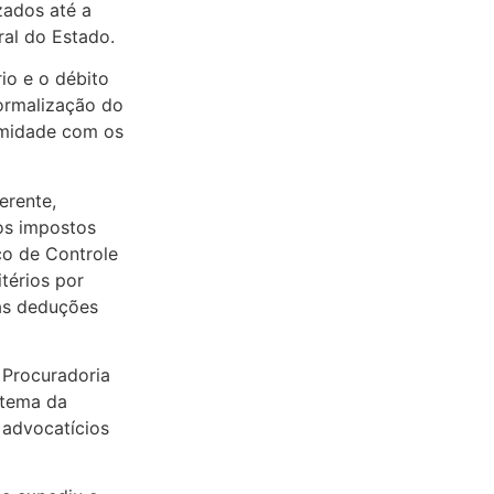
izados até a
ral do Estado.
io e o débito
formalização do
rmidade com os
erente,
os impostos
co de Controle
térios por
das deduções
a Procuradoria
istema da
 advocatícios