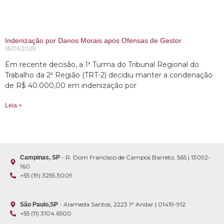
Indenização por Danos Morais após Ofensas de Gestor
13/01/2025
Em recente decisão, a 1ª Turma do Tribunal Regional do
Trabalho da 2ª Região (TRT-2) decidiu manter a condenação
de R$ 40.000,00 em indenização por
Leia +
- R. Dom Francisco de Campos Barreto, 565 | 13092-
Campinas, SP
160
+55 (19) 3255.3009
- Alameda Santos, 2223 1° Andar | 01419-912
São Paulo,SP
+55 (11) 3104.6500