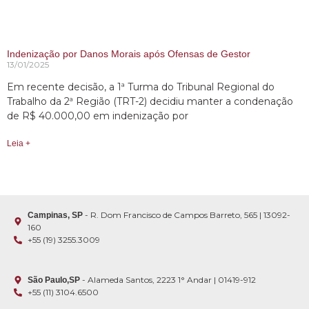
Indenização por Danos Morais após Ofensas de Gestor
13/01/2025
Em recente decisão, a 1ª Turma do Tribunal Regional do
Trabalho da 2ª Região (TRT-2) decidiu manter a condenação
de R$ 40.000,00 em indenização por
Leia +
- R. Dom Francisco de Campos Barreto, 565 | 13092-
Campinas, SP
160
+55 (19) 3255.3009
- Alameda Santos, 2223 1° Andar | 01419-912
São Paulo,SP
+55 (11) 3104.6500