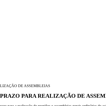
DO PRAZO PARA REALIZAÇÃO DE ASSE
azo para a realização de reuniões e assembleias gerais ordinárias de aci