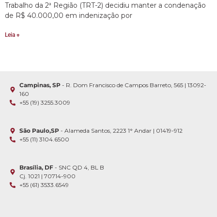
Trabalho da 2ª Região (TRT-2) decidiu manter a condenação
de R$ 40.000,00 em indenização por
Leia +
Campinas, SP
- R. Dom Francisco de Campos Barreto, 565 | 13092-
160
+55 (19) 3255.3009
São Paulo,SP
- Alameda Santos, 2223 1° Andar | 01419-912
+55 (11) 3104.6500
Brasília, DF
- SNC QD 4, BL B
Cj. 1021 | 70714-900
+55 (61) 3533.6549