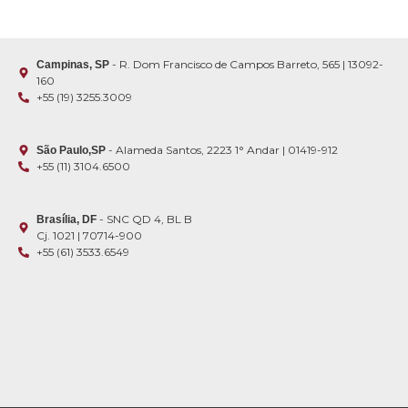
- R. Dom Francisco de Campos Barreto, 565 | 13092-
Campinas, SP
160
+55 (19) 3255.3009
- Alameda Santos, 2223 1° Andar | 01419-912
São Paulo,SP
+55 (11) 3104.6500
- SNC QD 4, BL B
Brasília, DF
Cj. 1021 | 70714-900
+55 (61) 3533.6549