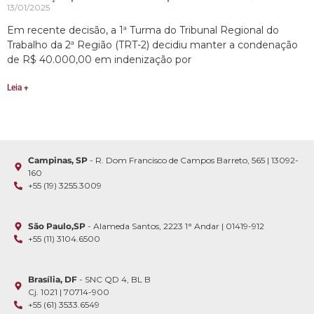
13/01/2025
Em recente decisão, a 1ª Turma do Tribunal Regional do
Trabalho da 2ª Região (TRT-2) decidiu manter a condenação
de R$ 40.000,00 em indenização por
Leia +
Campinas, SP
- R. Dom Francisco de Campos Barreto, 565 | 13092-
160
+55 (19) 3255.3009
São Paulo,SP
- Alameda Santos, 2223 1° Andar | 01419-912
+55 (11) 3104.6500
Brasília, DF
- SNC QD 4, BL B
Cj. 1021 | 70714-900
+55 (61) 3533.6549