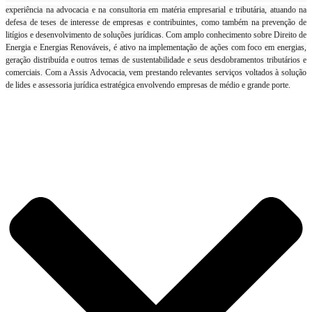
experiência na advocacia e na consultoria em matéria empresarial e tributária, atuando na
defesa de teses de interesse de empresas e contribuintes, como também na prevenção de
litígios e desenvolvimento de soluções jurídicas. Com amplo conhecimento sobre Direito de
Energia e Energias Renováveis, é ativo na implementação de ações com foco em energias,
geração distribuída e outros temas de sustentabilidade e seus desdobramentos tributários e
comerciais. Com a Assis Advocacia, vem prestando relevantes serviços voltados à solução
de lides e assessoria jurídica estratégica envolvendo empresas de médio e grande porte.