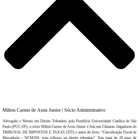
Milton Carmo de Assis Junior | Sócio Administrativo
Advogado e Mestre em Direito Tributário pela Pontifícia Universidade Católica de São
Paulo (PUC-SP), o sócio Milton Carmo de Assis Júnior é Juiz nas Câmaras Julgadoras do
TRIBUNAL DE IMPOSTOS E TAXAS (TIT) e autor do livro: “Classificação Fiscal de
Mercadoria – NCM/SH: seus reflexos no direito tributário”. Tem mais de 20 anos de